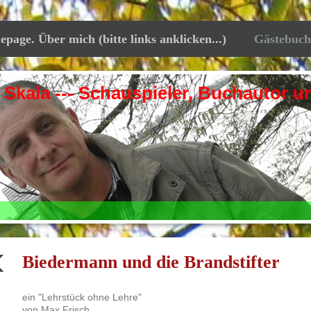
ge. Über mich (bitte links anklicken...)
Gästebuch
 --- Schauspieler, Buchautor und
Biedermann und die Brandstifter
ein "Lehrstück ohne Lehre"
von Max Frisch