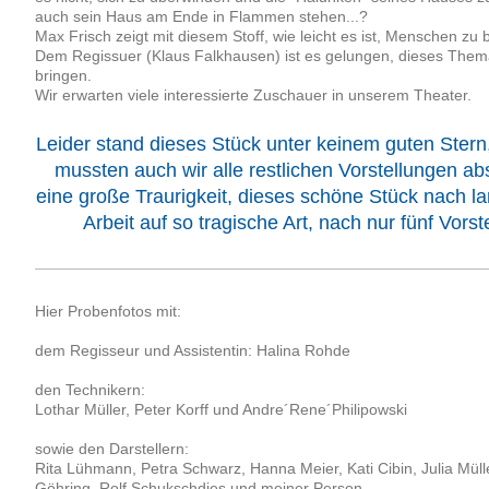
auch sein Haus am Ende in Flammen stehen...?
Max Frisch zeigt mit diesem Stoff, wie leicht es ist, Menschen zu
Dem Regissuer (Klaus Falkhausen) ist es gelungen, dieses Them
bringen.
Wir erwarten viele interessierte Zuschauer in unserem Theater.
Leider stand dieses Stück unter keinem guten Ster
mussten auch wir alle restlichen Vorstellungen ab
eine große Traurigkeit, dieses schöne Stück nach lan
Arbeit auf so tragische Art, nach nur fünf Vorste
Hier Probenfotos mit:
dem Regisseur und Assistentin: Halina Rohde
den Technikern:
Lothar Müller, Peter Korff und Andre´Rene´Philipowski
sowie den Darstellern:
Rita Lühmann, Petra Schwarz, Hanna Meier, Kati Cibin, Julia Mülle
Göhring, Rolf Schukschdies und meiner Person.