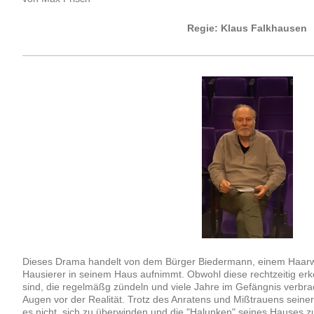
Regie: Klaus Falkhausen
Dieses Drama handelt von dem Bürger Biedermann, einem Haarwa
Hausierer in seinem Haus aufnimmt. Obwohl diese rechtzeitig erke
sind, die regelmäßg zündeln und viele Jahre im Gefängnis verbra
Augen vor der Realität. Trotz des Anratens und Mißtrauens seine
es nicht, sich zu überwinden und die "Halunken" seines Hauses zu