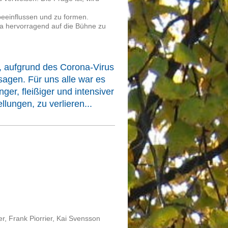
 beeinflussen und zu formen.
a hervorragend auf die Bühne zu
n, aufgrund des Corona-Virus
sagen. Für uns alle war es
ger, fleißiger und intensiver
llungen, zu verlieren...
r, Frank Piorrier, Kai Svensson