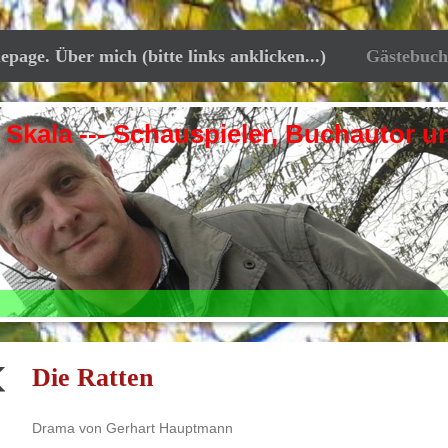
ge. Über mich (bitte links anklicken...)
Gästebuch
 --- Schauspieler, Buchautor und
Die Ratten
Drama von Gerhart Hauptmann