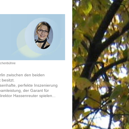
ttchenbühne
erlin zwischen den beiden
 besitzt.
senhafte, perfekte Inszenierung
amleistung, der Garant für
rektor Hassenreuter spielen...