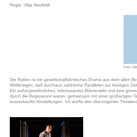
Regie: Vilija Neufeldt
Foto: Di
Die Ratten ist ein gesellschaftskritisches Drama aus dem alten B
Weltkriegen, daß durchaus zahlreiche Parallelen zur heutigen Zeit
Ein außergewöhnliches, interessantes Bühnenbild und eine gewis
durch die Regisseurin waren, gemeinsam mit einer großartigen Te
ausverkaufte Vorstellungen. Ich durfte den überzogenen Theaterdi