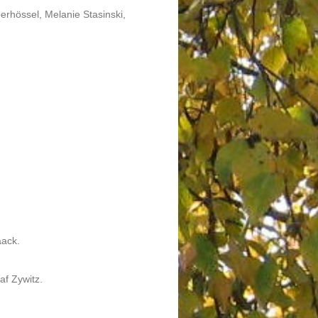
berhössel, Melanie Stasinski,
aack.
af Zywitz.