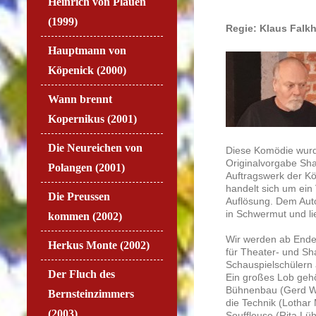
Heinrich von Plauen
(1999)
Regie: Klaus Falk
Hauptmann von
Köpenick (2000)
Wann brennt
Kopernikus (2001)
Die Neureichen von
Diese Komödie wurde
Originalvorgabe Sha
Polangen (2001)
Auftragswerk der Kö
handelt sich um ein
Die Preussen
Auflösung. Dem Auto
in Schwermut und li
kommen (2002)
Wir werden ab Ende
Herkus Monte (2002)
für Theater- und S
Schauspielschülern 
Der Fluch des
Ein großes Lob gehö
Bühnenbau (Gerd Wa
Bernsteinzimmers
die Technik (Lothar
(2003)
Souffleuse (Rita Lü