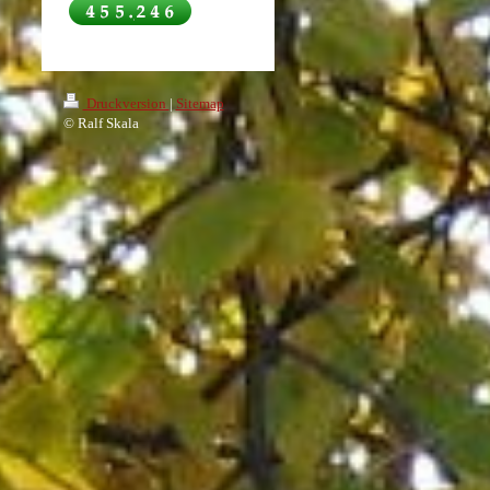
Druckversion
|
Sitemap
© Ralf Skala